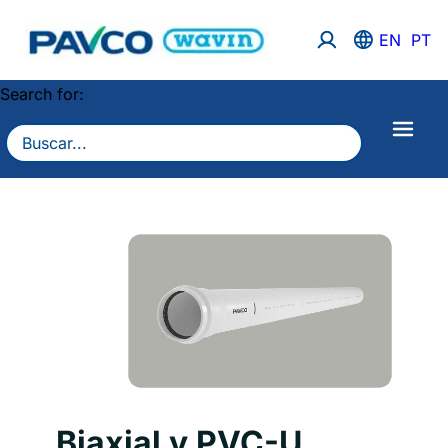
EN
PT
Search for:
Biaxial y PVC-U