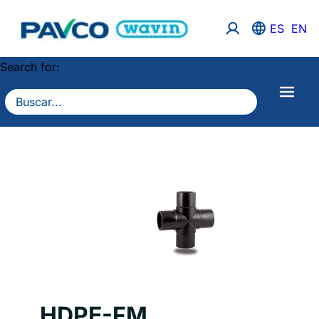
ES
EN
Search for:
HDPE-FM